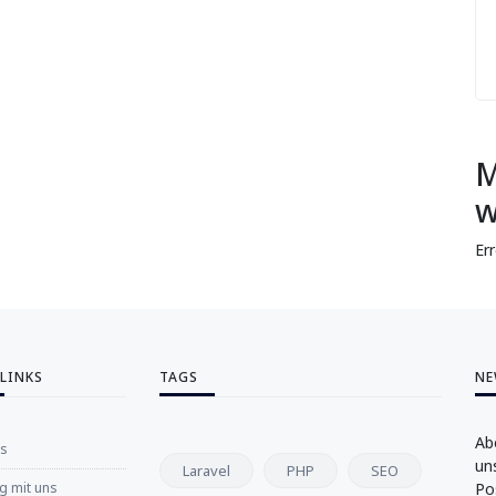
M
w
Er
 LINKS
TAGS
NE
Ab
ns
un
Laravel
PHP
SEO
 mit uns
Po