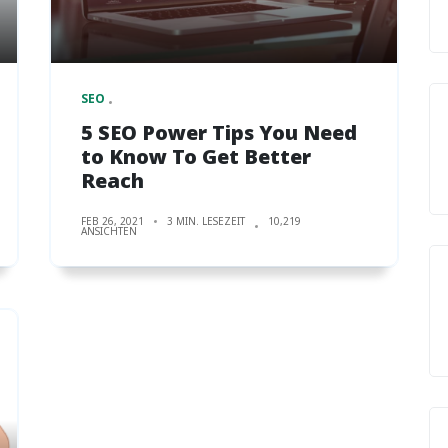
SEO
5 SEO Power Tips You Need
to Know To Get Better
Reach
FEB 26, 2021
3 MIN. LESEZEIT
10,219
ANSICHTEN