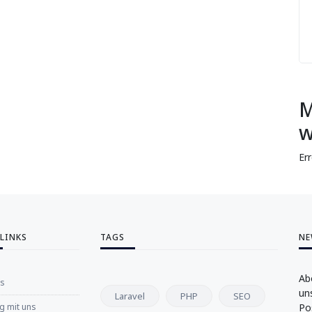
M
w
Er
 LINKS
TAGS
NE
Ab
ns
un
Laravel
PHP
SEO
 mit uns
Po