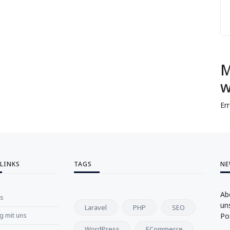
M
w
Er
 LINKS
TAGS
NE
Ab
ns
un
Laravel
PHP
SEO
 mit uns
Po
WordPress
ECommerce