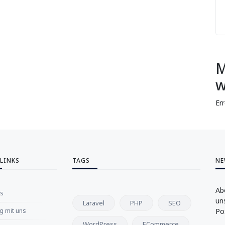
M
w
Er
 LINKS
TAGS
NE
Ab
ns
un
Laravel
PHP
SEO
 mit uns
Po
WordPress
ECommerce