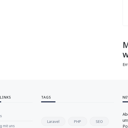
M
w
Er
 LINKS
TAGS
NE
Ab
ns
un
Laravel
PHP
SEO
 mit uns
Po