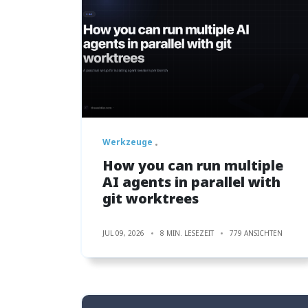
Werkzeuge
How you can run multiple
AI agents in parallel with
git worktrees
JUL 09, 2026
8 MIN. LESEZEIT
779 ANSICHTEN