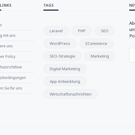
 LINKS
TAGS
NE
Ab
ns
un
Laravel
PHP
SEO
 mit uns
Po
WordPress
ECommerce
iere uns
SEO-Strategie
Marketing
er Policy
utzrichtlinie
Digital Marketing
gsbedingungen
App-Entwicklung
n Sie für uns
Wirtschaftsnachrichten