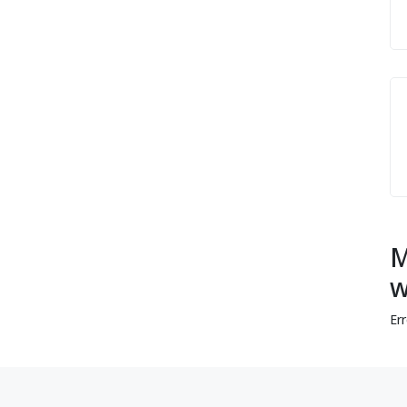
M
w
Er