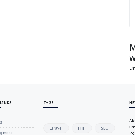
M
w
Er
 LINKS
TAGS
NE
Ab
ns
un
Laravel
PHP
SEO
 mit uns
Po