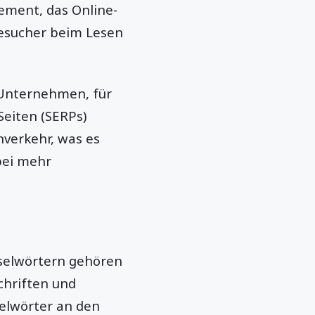
lement, das Online-
Besucher beim Lesen
s Unternehmen, für
eiten (SERPs)
nverkehr, was es
bei mehr
sselwörtern gehören
chriften und
selwörter an den