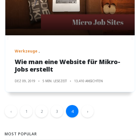
Werkzeuge
Wie man eine Website für Mikro-
Jobs erstellt
DEZ 09, 2019
5 MIN. LESEZEIT
13,410 ANSICHTEN
‹
1
2
3
4
›
MOST POPULAR